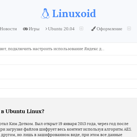
Linuxoid
Новости
Игры
Ubuntu 20.04
Оформление
Cloud - Приложения которые позволяют, подключить настроить использование Яндекс диск, Google Диск, майл ру и прочие облака которые позволяют хранить данные в дистрибутиве Ubuntu.
 в Ubuntu Linux?
ал Ким Дотком. Был открыт 19 января 2013 года, через год после
при загрузке файлов шифрует весь контент используя алгоритм AES.
 другом, но лишь в зашифрованном виде, при этом все данные