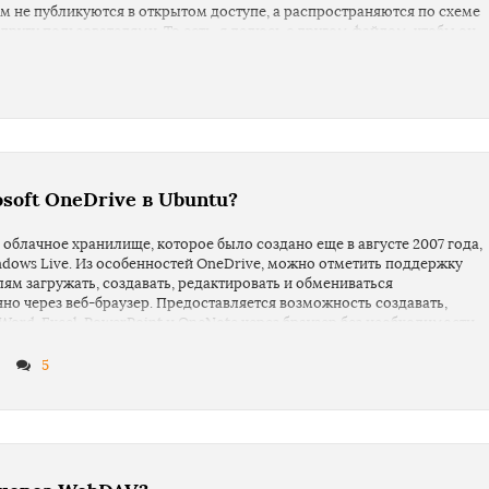
ам не публикуются в открытом доступе, а распространяются по схеме
другу пользователями. То есть, я делюсь с другом файлом, чтобы он
, я должен дать ему ключ для расшифровки иначе этот файл никто не
soft OneDrive в Ubuntu?
о облачное хранилище, которое было создано еще в августе 2007 года,
ndows Live. Из особенностей OneDrive, можно отметить поддержку
елям загружать, создавать, редактировать и обмениваться
нно через веб-браузер. Предоставляется возможность создавать,
ord, Excel, PowerPoint и OneNote через браузер без необходимости
а компьютере.
5
 есть возможность сохранения файлов в облаке простым
овать веб-приложения. Как видите, возможностей предостаточно,
каждый выбирает сам кому и что удобней.