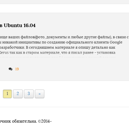
 Ubuntu 16.04
лище ваших файлов(фото, документы и любые другие файлы), в связи с
оны никакой инициативы по созданию официального клиента Google
 разработчики. В сегодняшнем материале я опишу детально как
Xerus так как в старом материале, что я писал ранее - установка
ходит так как нет поддержки для 64 архитектуры данной версии
19
1
2
3
»
чник обязательна. ©2014-