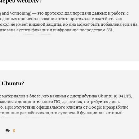
 через WebDAV?
g and Versioning) — это протокол для передачи данных и работы с
а данных при использовании этого протокола может быть как
кол не имеет никакой защиты, но она может быть добавлена если на
лизована аутентификация и шифрование посредством SSL,
зоваться не HTTP, а HTTPS.
 HTTPS, в данном случае все защищено и нам не нужно беспокоиться
кс диск
. Главное, чтобы вы были внимательны и никому не доверяли
), так как в наше время большинство псевдо взломов происходит из-
в Ubuntu?
 материалов в блоге, что начиная с дистрибутива Ubuntu 16.04 LTS,
навливая дополнительного ПО, да, это так, потребуется лишь
го. При отсутствии официального клиента от Google и разработке
сторонних разработчиков, это суперский функционал который
бутива и соответственно в все последующие.
 настройки Google Диск, надеемся, что в будущем будет разработан
8
управлять синхронизацией, сделать паузу или запустить снова и