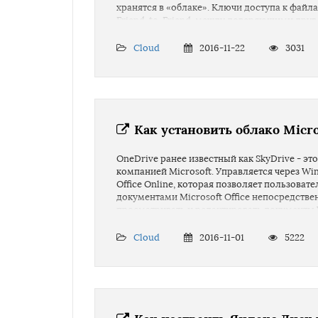
хранятся в «облаке». Ключи доступа к файл
Friend-to-Friend, между доверяющими друг 
имел возможность прочесть его содержимое
сможет прочесть.
Cloud
2016-11-22
3031
Как установить облако Micro
OneDrive ранее известный как SkyDrive - эт
компанией Microsoft. Управляется через Wi
Office Online, которая позволяет пользоват
документами Microsoft Office непосредстве
просматривать и редактировать документы W
запуска офисного пакета установленного н
Cloud
2016-11-01
5222
Еще одним преимуществом данного сервиса
перетаскиванием или же вы можете использ
подходит ли вам данное облако я не знаю, 