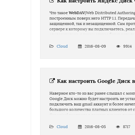
Как настроить Яндекс Диск
WebDAV
Что такое
(Web Distributed Authorin
построенным поверх него HTTP 1.1. Передач
защищенной, так и незащищенной. Сам прото
сервере к которому вы подключаетесь, реа
следовательно, в таком случае будет исполь
Как мы знаем, яндекс полностью перешел на
Cloud
2016-08-09
9914
Янде
о безопасности нашего подключения к
свои данные(пароль, логин и прочие данные
за глупости самого вледельца аккаунта.
Как настроить Google Диск 
Наверное кто-то из вас ранее слышал с моих
Google Диск можно будет настроить не уста
подключить ваш gmail аккаунт и более ниче
большого количества платных клиентов от 
Canonical внедрила в данную версию дистри
Все же отлично реализовали подобный метод
Cloud
2016-08-05
8717
индикатор с помощью которого можно будет 
прочий необходимый функционал...