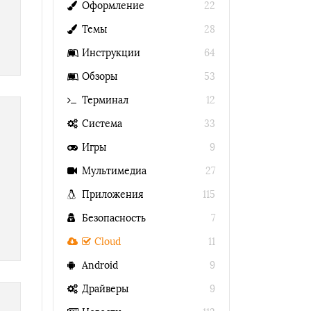
Оформление
22
Темы
28
Инструкции
64
Обзоры
53
Терминал
12
Система
33
Игры
9
Мультимедиа
27
Приложения
115
Безопасность
7
Cloud
11
Android
9
Драйверы
9